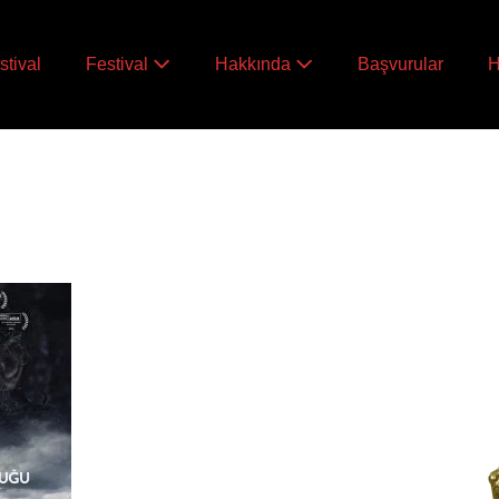
stival
Festival
Hakkında
Başvurular
H